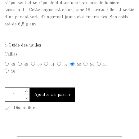
s’épousent et se répondent dans une harmonie de lumière
saisissante. Cette bague est en or jaune 18 carats. Elle est sertie
d’un peridot vert, d'un grenat jaune et d'émeraudes. Son poids
est de 6,5 g env.
Guide des tailles
>
Tailles
48
49
50
51
52
53
54
55
56
Ajouter au panier
Disponible