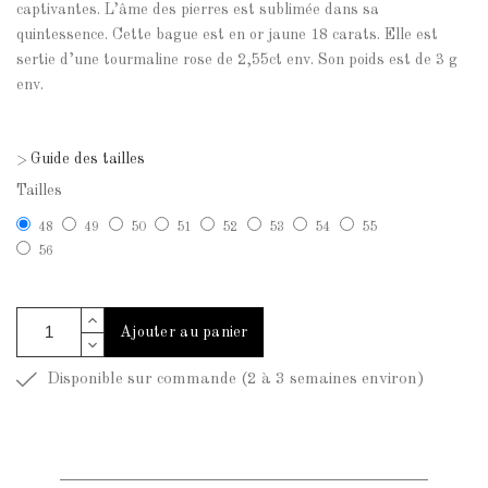
captivantes. L’âme des pierres est sublimée dans sa
quintessence. Cette bague est en or jaune 18 carats. Elle est
sertie d’une tourmaline rose de 2,55ct env. Son poids est de 3 g
env.
Guide des tailles
>
Tailles
48
49
50
51
52
53
54
55
56
Ajouter au panier
Disponible sur commande (2 à 3 semaines environ)