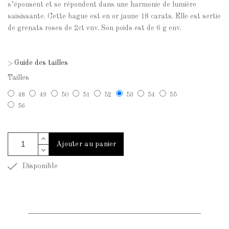
s’épousent et se répondent dans une harmonie de lumière
saisissante. Cette bague est en or jaune 18 carats. Elle est sertie
de grenats roses de 2ct env. Son poids est de 6 g env.
Guide des tailles
>
Tailles
48
49
50
51
52
53
54
55
56
Ajouter au panier
Disponible