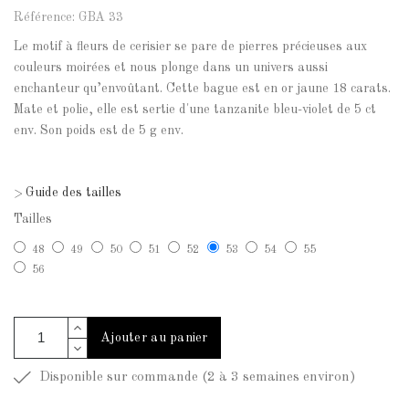
Référence: GBA 33
Le motif à fleurs de cerisier se pare de pierres précieuses aux
couleurs moirées et nous plonge dans un univers aussi
enchanteur qu’envoûtant. Cette bague est en or jaune 18 carats.
Mate et polie, elle est sertie d'une tanzanite bleu-violet de 5 ct
env. Son poids est de 5 g env.
Guide des tailles
>
Tailles
48
49
50
51
52
53
54
55
56
Ajouter au panier
Disponible sur commande (2 à 3 semaines environ)