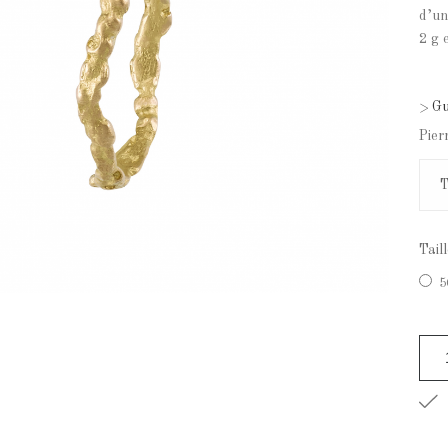
d’un
2 g 
Gui
>
Pier
Tail
5
D