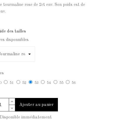
e tourmaline rose de 2ct env. Son poids est de
env.
de des tailles
res disponnibles
les
0
51
52
53
54
55
56
Ajouter au panier
isponible immédiatement