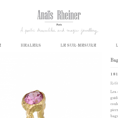
E
HEALERS
LE SUR-MESURE
Bag
1 8
Réfé
Les 
guid
coul
pier
bagu