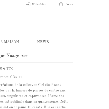
S'identifier
Panier
LA MAISON
NEWS
ue Nuage rose
10 €
TTC
rence: GBA 44
créations de la collection Ciel étoilé sont
ées par la lumière de pierres de centre aux
eurs singulières et captivantes. L’âme des
res est sublimée dans sa quintessence. Cette
e est en or jaune 18 carats. Elle est sertie