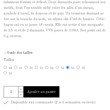
infiniment féminin et délicat. Deux diamants poire rehaussent ses
motifs, dont l’un semble niché entre les ailes d’un oiseau,
symbole d’envol, de douceur et de paix. Un troisième diamant se
love sur la tranche du serti, un ultime clin d’œil de lumière. Cette
bague est en or jaune 18 carats. Elle est sertie d'une morganite
de 3.5 ct et de 2 diamants VVS poires de 0.08ct. Son poids est de
6 g environ.
Guide des tailles
>
Tailles
48
49
50
51
52
53
54
55
56
Ajouter au panier
Disponible sur commande (2 à 3 semaines environ)